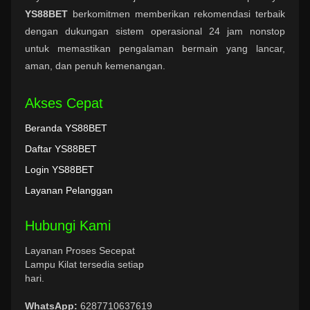
YS88BET
berkomitmen memberikan rekomendasi terbaik
dengan dukungan sistem operasional 24 jam nonstop
untuk memastikan pengalaman bermain yang lancar,
aman, dan penuh kemenangan.
Akses Cepat
Beranda YS88BET
Daftar YS88BET
Login YS88BET
Layanan Pelanggan
Hubungi Kami
Layanan Proses Secepat
Lampu Kilat tersedia setiap
hari.
WhatsApp:
6287710637619