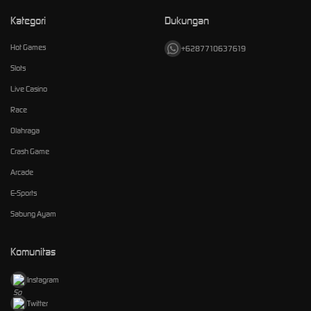
Kategori
Dukungan
Hot Games
+6287710637619
Slots
Live Casino
Race
Olahraga
Crash Game
Arcade
E-Sports
Sabung Ayam
Komunitas
Instagram
Twitter