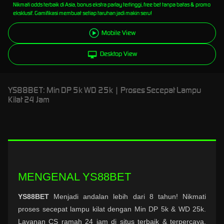
Nikmati odds terbaik di Asia, bonus ekstra parlay tertinggi, free bet tanpa batas & promo
eksklusif. Gamifikasi membuat setiap taruhan jadi makin seru!
Mobile View
Desktop View
YS88BET: Min DP 5k WD 25k | Proses Secepat Lampu
Kilat 24 Jam
MENGENAL YS88BET
YS88BET
Menjadi andalan lebih dari 8 tahun! Nikmati
proses secepat lampu kilat dengan Min DP 5k & WD 25k.
Layanan CS ramah 24 jam di situs terbaik & terpercaya.